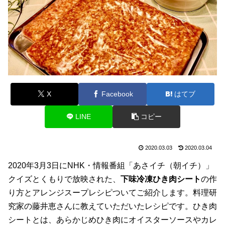
X
Facebook
はてブ
LINE
コピー
2020.03.03
2020.03.04
2020年3月3日にNHK・情報番組「あさイチ（朝イチ）」
クイズとくもりで放映された、
下味冷凍ひき肉シート
の作
り方とアレンジスープレシピついてご紹介します。料理研
究家の藤井恵さんに教えていただいたレシピです。ひき肉
シートとは、あらかじめひき肉にオイスターソースやカレ