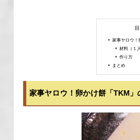
目
家事ヤロウ！
材料（１
作り方
まとめ
家事ヤロウ！卵かけ餅「TKM」