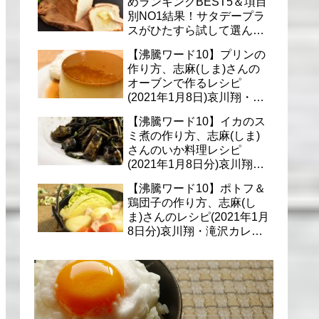
めランキングBEST5＆項目
別NO1結果！サタデープラ
スがひたすら試して選んだ
商品は？(1月9日)
【沸騰ワード10】プリンの
作り方、志麻(しま)さんの
オーブンで作るレシピ
(2021年1月8日)哀川翔・滝
沢カレン・千葉雄大への料
【沸騰ワード10】イカのス
理
ミ煮の作り方、志麻(しま)
さんのいか料理レシピ
(2021年1月8日分)哀川翔・
滝沢カレン・千葉雄大に
【沸騰ワード10】ポトフ＆
鶏団子の作り方、志麻(し
ま)さんのレシピ(2021年1月
8日分)哀川翔・滝沢カレ
ン・千葉雄大への料理