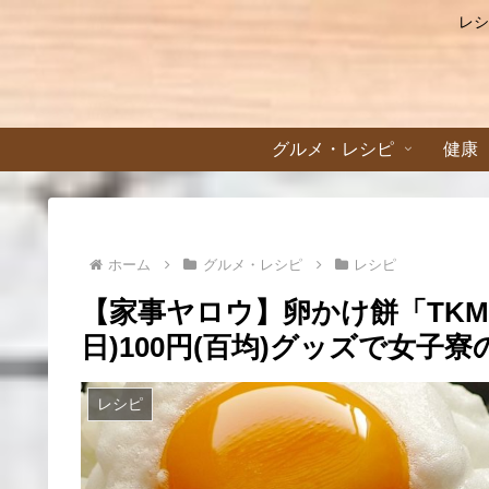
レシ
グルメ・レシピ
健康
ホーム
グルメ・レシピ
レシピ
【家事ヤロウ】卵かけ餅「TKM
日)100円(百均)グッズで女子
レシピ