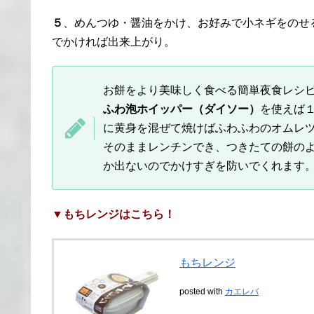
５
、めんつゆ・醤油をかけ、お好みで小ネギをのせ
でかければ出来上がり。
お餅をより美味しく食べる簡単夜食レシピ
ふわ泡ホイッパー（ダイソー）
を使えば
に黄身を混ぜて焼けばふわふわのオムレ
そのままレンチンでき、つきたての餅の
か出ないのでかけすぎを防いでくれます
▼もちレンジはこちら！
もちレンジ
posted with
カエレバ