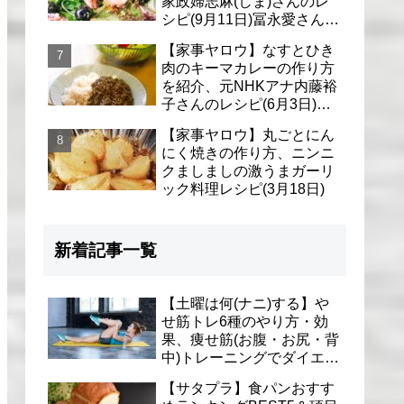
家政婦志麻(しま)さんのレ
シピ(9月11日)冨永愛さん＆
シェリーさんに
【家事ヤロウ】なすとひき
肉のキーマカレーの作り方
を紹介、元NHKアナ内藤裕
子さんのレシピ(6月3日)リ
アル家事24時
【家事ヤロウ】丸ごとにん
にく焼きの作り方、ニンニ
クましましの激うまガーリ
ック料理レシピ(3月18日)
新着記事一覧
【土曜は何(ナニ)する】や
せ筋トレ6種のやり方・効
果、痩せ筋(お腹・お尻・背
中)トレーニングでダイエッ
ト(1月9日)とがわ愛先生
【サタプラ】食パンおすす