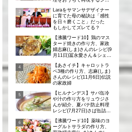
フのレシピ(6月30日)
Laraをサマンサデザイナー
に育てた母の秘訣は「感性
を日々磨くこと」だった
もしかしてズレてる？
【沸騰ワード10】鶏のマス
タード焼きの作り方、家政
婦志麻(しま)さんのレシピ(9
月11日)冨永愛さん＆シェリ
ーさんに
【あさイチ】キャロットラ
ペ3種の作り方、志麻(しま)
さんのレシピ(11月6日)伝説
の家政婦
【ヒルナンデス】サバ缶冷
や汁の作り方をリュウジさ
んが紹介、夏バテ防止料理
レシピ(7月27日)さば缶詰で
簡単冷汁
【沸騰ワード10】薬味のヨ
ーグルトサラダの作り方、