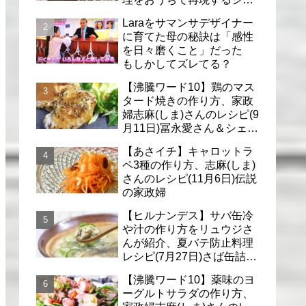
フのレシピ(6月30日)
Laraをサマンサデザイナー
に育てた母の秘訣は「感性
を日々磨くこと」だった
もしかしてズレてる？
【沸騰ワード10】鶏のマス
タード焼きの作り方、家政
婦志麻(しま)さんのレシピ(9
月11日)冨永愛さん＆シェリ
ーさんに
【あさイチ】キャロットラ
ペ3種の作り方、志麻(しま)
さんのレシピ(11月6日)伝説
の家政婦
【ヒルナンデス】サバ缶冷
や汁の作り方をリュウジさ
んが紹介、夏バテ防止料理
レシピ(7月27日)さば缶詰で
簡単冷汁
【沸騰ワード10】薬味のヨ
ーグルトサラダの作り方、