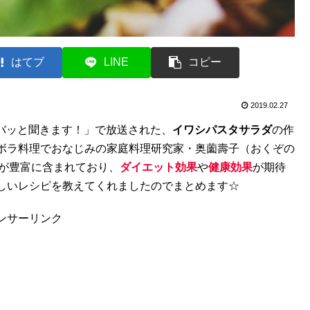
はてブ
LINE
コピー
2019.02.27
ズバッと聞きます！」で放送された、
イワシパスタサラダ
の作
ボラ料理でおなじみの家庭料理研究家・奥薗壽子（おくぞの
素が豊富に含まれており、
ダイエット効果
や
健康効果
が期待
しいレシピを教えてくれましたのでまとめます☆
ンサーリンク