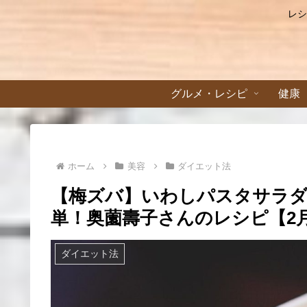
レシ
グルメ・レシピ
健康
ホーム
美容
ダイエット法
【梅ズバ】いわしパスタサラ
単！奥薗壽子さんのレシピ【2月
ダイエット法