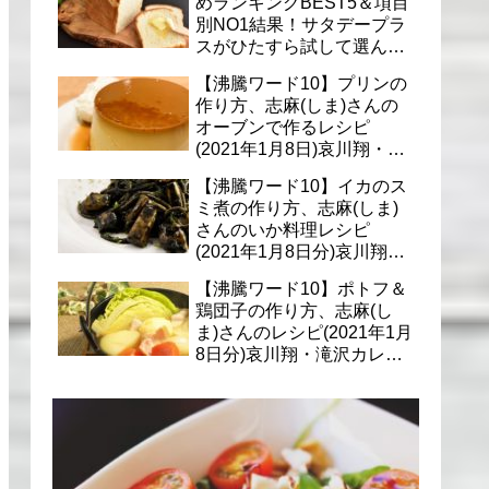
めランキングBEST5＆項目
別NO1結果！サタデープラ
スがひたすら試して選んだ
商品は？(1月9日)
【沸騰ワード10】プリンの
作り方、志麻(しま)さんの
オーブンで作るレシピ
(2021年1月8日)哀川翔・滝
沢カレン・千葉雄大への料
【沸騰ワード10】イカのス
理
ミ煮の作り方、志麻(しま)
さんのいか料理レシピ
(2021年1月8日分)哀川翔・
滝沢カレン・千葉雄大に
【沸騰ワード10】ポトフ＆
鶏団子の作り方、志麻(し
ま)さんのレシピ(2021年1月
8日分)哀川翔・滝沢カレ
ン・千葉雄大への料理