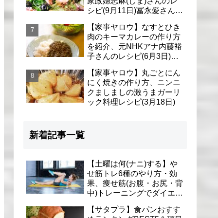
家政婦志麻(しま)さんのレ
シピ(9月11日)冨永愛さん＆
シェリーさんに
【家事ヤロウ】なすとひき
肉のキーマカレーの作り方
を紹介、元NHKアナ内藤裕
子さんのレシピ(6月3日)リ
アル家事24時
【家事ヤロウ】丸ごとにん
にく焼きの作り方、ニンニ
クましましの激うまガーリ
ック料理レシピ(3月18日)
新着記事一覧
【土曜は何(ナニ)する】や
せ筋トレ6種のやり方・効
果、痩せ筋(お腹・お尻・背
中)トレーニングでダイエッ
ト(1月9日)とがわ愛先生
【サタプラ】食パンおすす