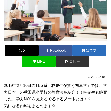
X
Facebook
はてブ
LINE
コピー
2019.02.10
2019年2月10日のTBS系「林先生が驚く初耳学」では、学
力日本一の秋田県小学校の教育法を紹介！！林先生も絶賛
した、学力NO1を支える
ぐるぐるノート
とは！？
気になる内容をまとめます☆