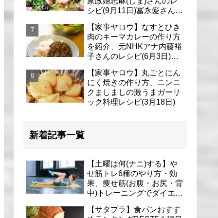
家政婦志麻(しま)さんのレ
シピ(9月11日)冨永愛さん＆
シェリーさんに
【家事ヤロウ】なすとひき
肉のキーマカレーの作り方
を紹介、元NHKアナ内藤裕
子さんのレシピ(6月3日)リ
アル家事24時
【家事ヤロウ】丸ごとにん
にく焼きの作り方、ニンニ
クましましの激うまガーリ
ック料理レシピ(3月18日)
新着記事一覧
【土曜は何(ナニ)する】や
せ筋トレ6種のやり方・効
果、痩せ筋(お腹・お尻・背
中)トレーニングでダイエッ
ト(1月9日)とがわ愛先生
【サタプラ】食パンおすす