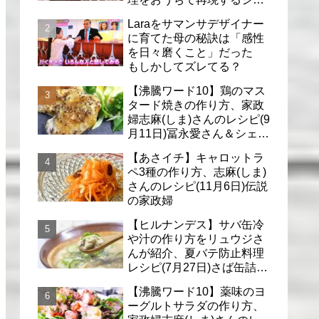
フのレシピ(6月30日)
Laraをサマンサデザイナー
に育てた母の秘訣は「感性
を日々磨くこと」だった
もしかしてズレてる？
【沸騰ワード10】鶏のマス
タード焼きの作り方、家政
婦志麻(しま)さんのレシピ(9
月11日)冨永愛さん＆シェリ
ーさんに
【あさイチ】キャロットラ
ペ3種の作り方、志麻(しま)
さんのレシピ(11月6日)伝説
の家政婦
【ヒルナンデス】サバ缶冷
や汁の作り方をリュウジさ
んが紹介、夏バテ防止料理
レシピ(7月27日)さば缶詰で
簡単冷汁
【沸騰ワード10】薬味のヨ
ーグルトサラダの作り方、