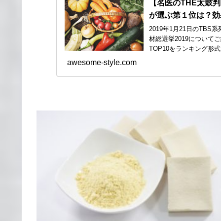
【名医のTHE太鼓判
が選ぶ第１位は？効
2019年1月21日のT
材総選挙2019について
TOP10をランキング形
awesome-style.com