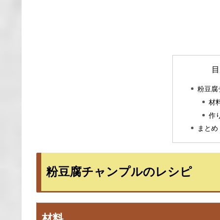
目
粉豆腐
材
作
まとめ
粉豆腐チャンプルのレシピ
材料