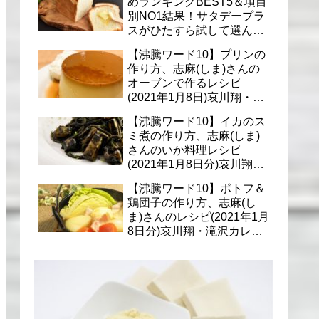
めランキングBEST5＆項目
別NO1結果！サタデープラ
スがひたすら試して選んだ
商品は？(1月9日)
【沸騰ワード10】プリンの
作り方、志麻(しま)さんの
オーブンで作るレシピ
(2021年1月8日)哀川翔・滝
沢カレン・千葉雄大への料
【沸騰ワード10】イカのス
理
ミ煮の作り方、志麻(しま)
さんのいか料理レシピ
(2021年1月8日分)哀川翔・
滝沢カレン・千葉雄大に
【沸騰ワード10】ポトフ＆
鶏団子の作り方、志麻(し
ま)さんのレシピ(2021年1月
8日分)哀川翔・滝沢カレ
ン・千葉雄大への料理