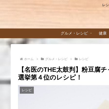
レシ
グルメ・レシピ
健康
ホーム
グルメ・レシピ
レシピ
【名医のTHE太鼓判】粉豆腐
選挙第４位のレシピ！
レシピ