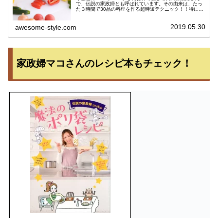
で、伝説の家政婦とも呼ばれています。その由来は、たっ
た３時間で30品の料理を作る超時短テクニック！！特にポ
リ袋を活用したレシピが話題を呼んでおり、ヒルナンデス
をはじめ様々なテレビ番組で取...
2019.05.30
awesome-style.com
家政婦マコさんのレシピ本もチェック！