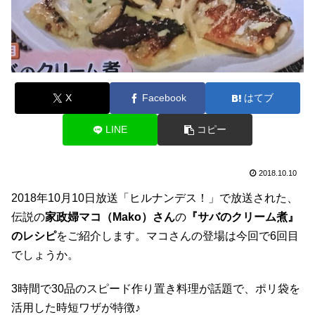
X
Facebook
はてブ
LINE
コピー
2018.10.10
2018年10月10日放送「ヒルナンデス！」で放送された、
伝説の
家政婦マコ（Mako）さん
の
『サバのクリーム煮』
のレシピ
をご紹介します。マコさんの登場は今回で6回目
でしょうか。
3時間で30品のスピード作り置き料理が話題で、ポリ袋を
活用した時短ワザが特徴♪