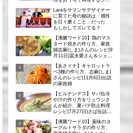
フのレシピ(6月30日)
Laraをサマンサデザイナー
に育てた母の秘訣は「感性
を日々磨くこと」だった
もしかしてズレてる？
【沸騰ワード10】鶏のマス
タード焼きの作り方、家政
婦志麻(しま)さんのレシピ(9
月11日)冨永愛さん＆シェリ
ーさんに
【あさイチ】キャロットラ
ペ3種の作り方、志麻(しま)
さんのレシピ(11月6日)伝説
の家政婦
【ヒルナンデス】サバ缶冷
や汁の作り方をリュウジさ
んが紹介、夏バテ防止料理
レシピ(7月27日)さば缶詰で
簡単冷汁
【沸騰ワード10】薬味のヨ
ーグルトサラダの作り方、