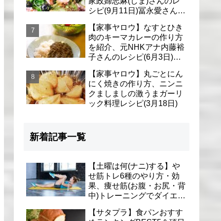
家政婦志麻(しま)さんのレ
シピ(9月11日)冨永愛さん＆
シェリーさんに
【家事ヤロウ】なすとひき
肉のキーマカレーの作り方
を紹介、元NHKアナ内藤裕
子さんのレシピ(6月3日)リ
アル家事24時
【家事ヤロウ】丸ごとにん
にく焼きの作り方、ニンニ
クましましの激うまガーリ
ック料理レシピ(3月18日)
新着記事一覧
【土曜は何(ナニ)する】や
せ筋トレ6種のやり方・効
果、痩せ筋(お腹・お尻・背
中)トレーニングでダイエッ
ト(1月9日)とがわ愛先生
【サタプラ】食パンおすす