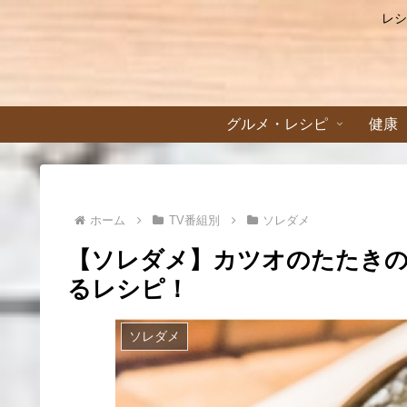
レシ
グルメ・レシピ
健康
ホーム
TV番組別
ソレダメ
【ソレダメ】カツオのたたき
るレシピ！
ソレダメ