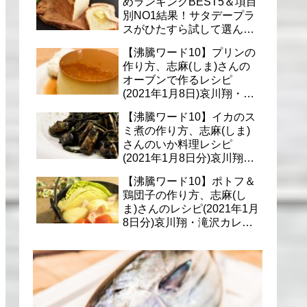
めランキングBEST5＆項目
別NO1結果！サタデープラ
スがひたすら試して選んだ
商品は？(1月9日)
【沸騰ワード10】プリンの
作り方、志麻(しま)さんの
オーブンで作るレシピ
(2021年1月8日)哀川翔・滝
沢カレン・千葉雄大への料
【沸騰ワード10】イカのス
理
ミ煮の作り方、志麻(しま)
さんのいか料理レシピ
(2021年1月8日分)哀川翔・
滝沢カレン・千葉雄大に
【沸騰ワード10】ポトフ＆
鶏団子の作り方、志麻(し
ま)さんのレシピ(2021年1月
8日分)哀川翔・滝沢カレ
ン・千葉雄大への料理