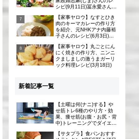
家政婦志麻(しま)さんのレ
シピ(9月11日)冨永愛さん＆
シェリーさんに
【家事ヤロウ】なすとひき
肉のキーマカレーの作り方
を紹介、元NHKアナ内藤裕
子さんのレシピ(6月3日)リ
アル家事24時
【家事ヤロウ】丸ごとにん
にく焼きの作り方、ニンニ
クましましの激うまガーリ
ック料理レシピ(3月18日)
新着記事一覧
【土曜は何(ナニ)する】や
せ筋トレ6種のやり方・効
果、痩せ筋(お腹・お尻・背
中)トレーニングでダイエッ
ト(1月9日)とがわ愛先生
【サタプラ】食パンおすす