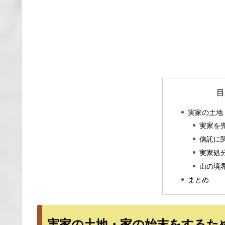
目
実家の土地
実家を
信託に
実家処
山の境
まとめ
実家の土地・家の始末をするた