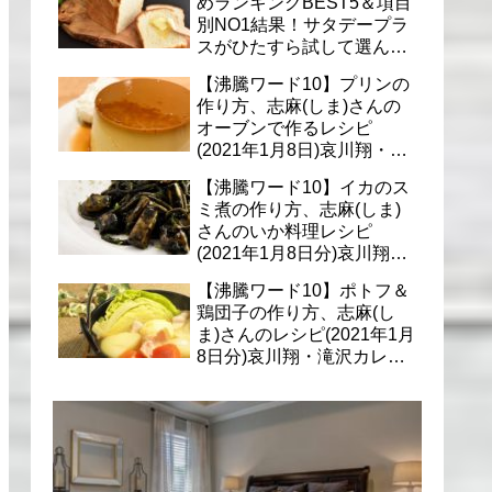
めランキングBEST5＆項目
別NO1結果！サタデープラ
スがひたすら試して選んだ
商品は？(1月9日)
【沸騰ワード10】プリンの
作り方、志麻(しま)さんの
オーブンで作るレシピ
(2021年1月8日)哀川翔・滝
沢カレン・千葉雄大への料
【沸騰ワード10】イカのス
理
ミ煮の作り方、志麻(しま)
さんのいか料理レシピ
(2021年1月8日分)哀川翔・
滝沢カレン・千葉雄大に
【沸騰ワード10】ポトフ＆
鶏団子の作り方、志麻(し
ま)さんのレシピ(2021年1月
8日分)哀川翔・滝沢カレ
ン・千葉雄大への料理