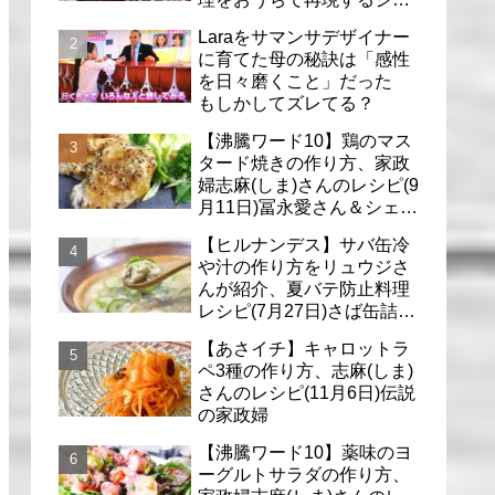
フのレシピ(6月30日)
Laraをサマンサデザイナー
に育てた母の秘訣は「感性
を日々磨くこと」だった
もしかしてズレてる？
【沸騰ワード10】鶏のマス
タード焼きの作り方、家政
婦志麻(しま)さんのレシピ(9
月11日)冨永愛さん＆シェリ
ーさんに
【ヒルナンデス】サバ缶冷
や汁の作り方をリュウジさ
んが紹介、夏バテ防止料理
レシピ(7月27日)さば缶詰で
簡単冷汁
【あさイチ】キャロットラ
ペ3種の作り方、志麻(しま)
さんのレシピ(11月6日)伝説
の家政婦
【沸騰ワード10】薬味のヨ
ーグルトサラダの作り方、