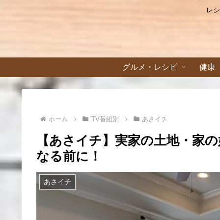
レシ
グルメ・レシピ
健康
ホーム
TV番組別
あさイチ
【あさイチ】実家の土地・家の
なる前に！
あさイチ