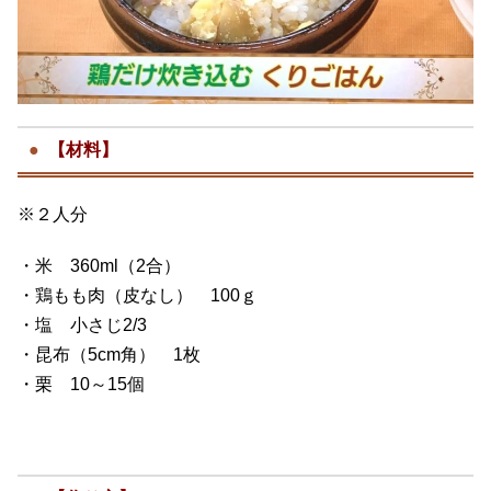
【材料】
※２人分
・米 360ml（2合）
・鶏もも肉（皮なし） 100ｇ
・塩 小さじ2/3
・昆布（5cm角） 1枚
・栗 10～15個