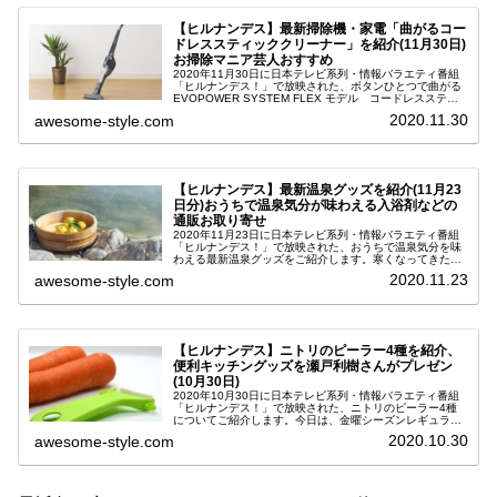
【ヒルナンデス】最新掃除機・家電「曲がるコー
ドレススティッククリーナー」を紹介(11月30日)
お掃除マニア芸人おすすめ
2020年11月30日に日本テレビ系列・情報バラエティ番組
「ヒルナンデス！」で放映された、ボタンひとつで曲がる
EVOPOWER SYSTEM FLEX モデル コードレススティ
ッククリーナーについてご紹介します。お掃除マニア芸
2020.11.30
awesome-style.com
人・佐藤満春さ...
【ヒルナンデス】最新温泉グッズを紹介(11月23
日分)おうちで温泉気分が味わえる入浴剤などの
通販お取り寄せ
2020年11月23日に日本テレビ系列・情報バラエティ番組
「ヒルナンデス！」で放映された、おうちで温泉気分を味
わえる最新温泉グッズをご紹介します。寒くなってきた今
の時期、温かい温泉に入って体の芯から温まると心も体も
2020.11.23
awesome-style.com
リフレッシュできますよね。...
【ヒルナンデス】ニトリのピーラー4種を紹介、
便利キッチングッズを瀬戸利樹さんがプレゼン
(10月30日)
2020年10月30日に日本テレビ系列・情報バラエティ番組
「ヒルナンデス！」で放映された、ニトリのピーラー4種
についてご紹介します。今日は、金曜シーズンレギュラー
で料理大好き俳優・瀬戸利樹(せととしき)さんが、ニトリ
2020.10.30
awesome-style.com
の便利なキッチン調理グッ...