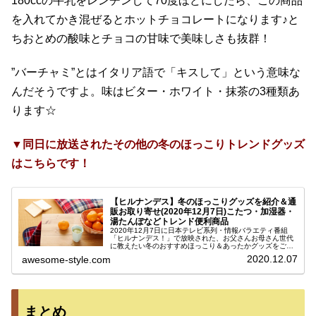
180ccの牛乳をレンチンして70度ほどにしたら、この商品
を入れてかき混ぜるとホットチョコレートになります♪と
ちおとめの酸味とチョコの甘味で美味しさも抜群！
”バーチャミ”とはイタリア語で「キスして」という意味な
んだそうですよ。味はビター・ホワイト・抹茶の3種類あ
ります☆
▼同日に放送されたその他の冬のほっこりトレンドグッズ
はこちらです！
【ヒルナンデス】冬のほっこりグッズを紹介＆通
販お取り寄せ(2020年12月7日)こたつ・加湿器・
湯たんぽなどトレンド便利商品
2020年12月7日に日本テレビ系列・情報バラエティ番組
「ヒルナンデス！」で放映された、お父さんお母さん世代
に教えたい冬のおすすめほっこり＆あったかグッズをご紹
介します。このコーナーは、若者の間で流行している話題
2020.12.07
awesome-style.com
の最新便利アイテムを紹介する...
まとめ