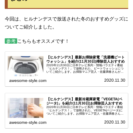
今回は、ヒルナンデスで放送された冬のおすすめグッズに
ついてご紹介しました。
参考
こちらもオススメです！
【ヒルナンデス】最新お掃除家電「洗濯機ビート
ウォッシュ」を紹介(11月30日)掃除芸人おすすめ
2020年11月30日に日本テレビ系列・情報バラエティ番組
「ヒルナンデス！」で放映された、ビートウォッシュにつ
いてご紹介します。お掃除マニア芸人・佐藤満春さんが教
えてくれた、最新の洗濯機です。今年も年末が近づいてき
ましたが、年末といえばやっ...
2020.11.30
awesome-style.com
【ヒルナンデス】最新冷蔵庫家電「VEGETA(ベ
ジータ)」を紹介(11月30日)お掃除芸人おすすめ
2020年11月30日に日本テレビ系列・情報バラエティ番組
「ヒルナンデス！」で放映された、VEGETA(ベジータ)に
ついてご紹介します。お掃除マニア芸人・佐藤満春さんが
教えてくれた、最新冷蔵庫です。今年も年末が近づいてき
ましたが、年末といえ...
2020.11.30
awesome-style.com