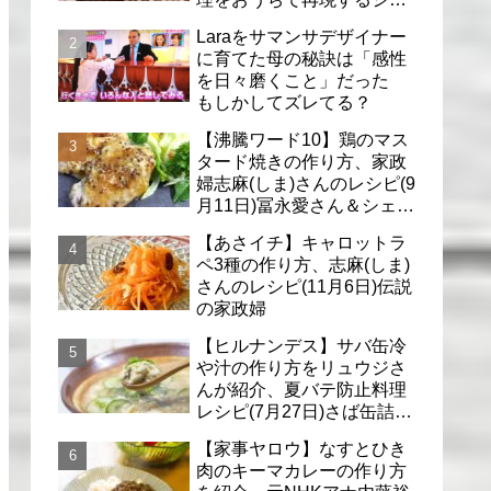
フのレシピ(6月30日)
Laraをサマンサデザイナー
に育てた母の秘訣は「感性
を日々磨くこと」だった
もしかしてズレてる？
【沸騰ワード10】鶏のマス
タード焼きの作り方、家政
婦志麻(しま)さんのレシピ(9
月11日)冨永愛さん＆シェリ
ーさんに
【あさイチ】キャロットラ
ペ3種の作り方、志麻(しま)
さんのレシピ(11月6日)伝説
の家政婦
【ヒルナンデス】サバ缶冷
や汁の作り方をリュウジさ
んが紹介、夏バテ防止料理
レシピ(7月27日)さば缶詰で
簡単冷汁
【家事ヤロウ】なすとひき
肉のキーマカレーの作り方