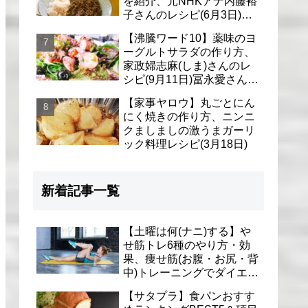
を紹介、元NHKアナ内藤裕
子さんのレシピ(6月3日)リ
アル家事24時
【沸騰ワード10】薬味のヨ
ーグルトサラダの作り方、
家政婦志麻(しま)さんのレ
シピ(9月11日)冨永愛さん＆
シェリーさんに
【家事ヤロウ】丸ごとにん
にく焼きの作り方、ニンニ
クましましの激うまガーリ
ック料理レシピ(3月18日)
新着記事一覧
【土曜は何(ナニ)する】や
せ筋トレ6種のやり方・効
果、痩せ筋(お腹・お尻・背
中)トレーニングでダイエッ
ト(1月9日)とがわ愛先生
【サタプラ】食パンおすす