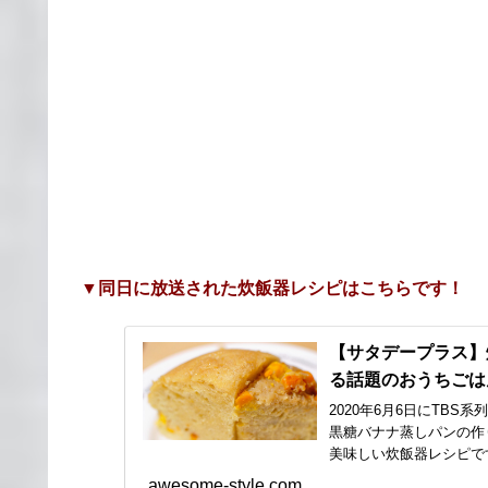
▼同日に放送された炊飯器レシピはこちらです！
【サタデープラス】
る話題のおうちごはん
2020年6月6日にTB
黒糖バナナ蒸しパンの作
美味しい炊飯器レシピで
awesome-style.com