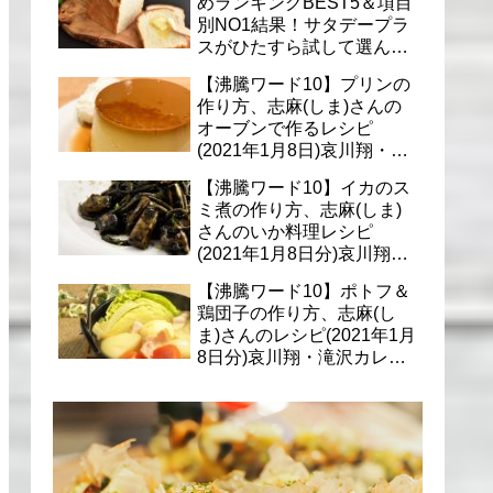
めランキングBEST5＆項目
別NO1結果！サタデープラ
スがひたすら試して選んだ
商品は？(1月9日)
【沸騰ワード10】プリンの
作り方、志麻(しま)さんの
オーブンで作るレシピ
(2021年1月8日)哀川翔・滝
沢カレン・千葉雄大への料
【沸騰ワード10】イカのス
理
ミ煮の作り方、志麻(しま)
さんのいか料理レシピ
(2021年1月8日分)哀川翔・
滝沢カレン・千葉雄大に
【沸騰ワード10】ポトフ＆
鶏団子の作り方、志麻(し
ま)さんのレシピ(2021年1月
8日分)哀川翔・滝沢カレ
ン・千葉雄大への料理