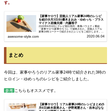
す。
【家事ヤロウ】芸能人リアル家事24時のレシピ
を紹介(6月3日分)優木まおみ・ゆめっち・プラス
マイナス岩橋夫婦・内藤裕子
2020年6月3日にテレビ朝日系列・教養バラエティ番組
「家事ヤロウ(家事やろう)」で放映された、芸能人リアル
家事24時コーナーで紹介されたレシピをご紹介します。第
7世代芸人として大人気の3時のヒロイン・ゆめっちさん、
2020.06.04
awesome-style.com
料理上手として知られる優...
まとめ
今回は、家事やろうのリアル家事24時で紹介された3時の
ヒロイン・ゆめっちのレシピをご紹介しました。
参考
こちらもオススメです。
【家事ヤロウ】リアル家事24時のレシピまとめ(5
月6日)鈴木亜美さん・伊野尾慧さん・吉本ばなな