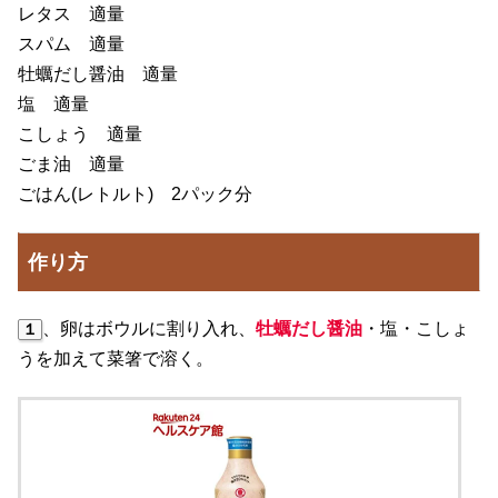
レタス 適量
スパム 適量
牡蠣だし醤油 適量
塩 適量
こしょう 適量
ごま油 適量
ごはん(レトルト) 2パック分
作り方
、卵はボウルに割り入れ、
牡蠣だし醤油
・塩・こしょ
１
うを加えて菜箸で溶く。