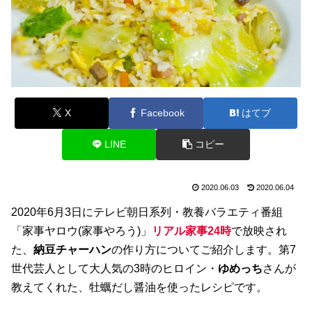
X
Facebook
はてブ
LINE
コピー
2020.06.03
2020.06.04
2020年6月3日にテレビ朝日系列・教養バラエティ番組
「家事ヤロウ(家事やろう)」
リアル家事24時
で放映され
た、
納豆チャーハン
の作り方についてご紹介します。第7
世代芸人として大人気の3時のヒロイン・
ゆめっち
さんが
教えてくれた、牡蠣だし醤油を使ったレシピです。