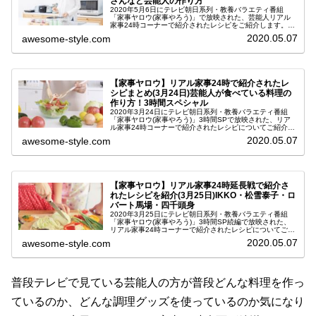
さんなど芸能人の作り方
2020年5月6日にテレビ朝日系列・教養バラエティ番組
「家事ヤロウ(家事やろう)」で放映された、芸能人リアル
家事24時コーナーで紹介されたレシピをご紹介します。こ
のコーナーは、芸能人のキッチンにカメラを設置し、普段
2020.05.07
awesome-style.com
見ることはできない家事姿を...
【家事ヤロウ】リアル家事24時で紹介されたレ
シピまとめ(3月24日)芸能人が食べている料理の
作り方！3時間スペシャル
2020年3月24日にテレビ朝日系列・教養バラエティ番組
「家事ヤロウ(家事やろう)」3時間SPで放映された、リア
ル家事24時コーナーで紹介されたレシピについてご紹介し
ます。この番組は、バカリズムさん・中丸雄一さん・カズ
2020.05.07
awesome-style.com
レーザーさんの家事初心...
【家事ヤロウ】リアル家事24時延長戦で紹介さ
れたレシピを紹介(3月25日)IKKO・松雪泰子・ロ
バート馬場・四千頭身
2020年3月25日にテレビ朝日系列・教養バラエティ番組
「家事ヤロウ(家事やろう)」3時間SP続編で放映された、
リアル家事24時コーナーで紹介されたレシピについてご紹
介します。このコーナーは、芸能人宅のキッチンにカメラ
2020.05.07
awesome-style.com
を設置し、日ごろの料理...
普段テレビで見ている芸能人の方が普段どんな料理を作っ
ているのか、どんな調理グッズを使っているのか気になり