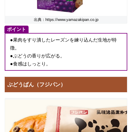
出典：https://www.yamazakipan.co.jp
ポイント
●果肉をすり潰したレーズンを練り込んだ生地が特
徴。
●ぶどうの香りが広がる。
●食感はしっとり。
ぶどうぱん（フジパン）