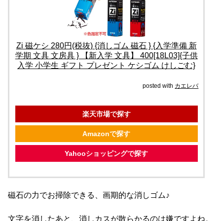
Zi 磁ケシ 280円(税抜) {消しゴム 磁石 } {入学準備 新
学期 文具 文房具 } 【新入学 文具】 400[18L03]{子供
入学 小学生 ギフト プレゼント ケシゴム けしごむ}
posted with
カエレバ
楽天市場で探す
Amazonで探す
Yahooショッピングで探す
磁石の力でお掃除できる、画期的な消しゴム♪
文字を消したあと、消しカスが散らかるのは嫌ですよね。