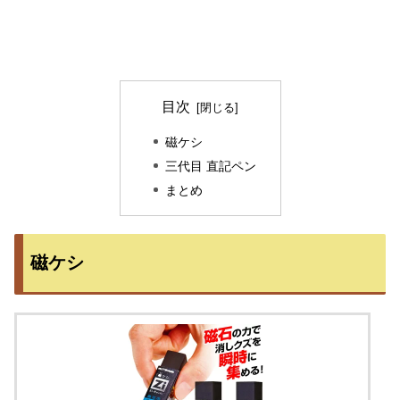
目次
磁ケシ
三代目 直記ペン
まとめ
磁ケシ