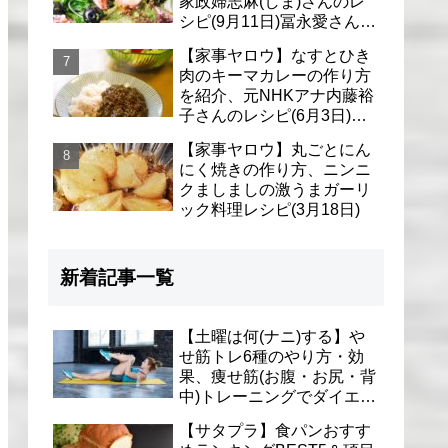
家政婦志麻(しま)さんのレ
シピ(9月11日)冨永愛さん＆
シェリーさんに
【家事ヤロウ】なすとひき
肉のキーマカレーの作り方
を紹介、元NHKアナ内藤裕
子さんのレシピ(6月3日)リ
アル家事24時
【家事ヤロウ】丸ごとにん
にく焼きの作り方、ニンニ
クましましの激うまガーリ
ック料理レシピ(3月18日)
新着記事一覧
【土曜は何(ナニ)する】や
せ筋トレ6種のやり方・効
果、痩せ筋(お腹・お尻・背
中)トレーニングでダイエッ
ト(1月9日)とがわ愛先生
【サタプラ】食パンおすす