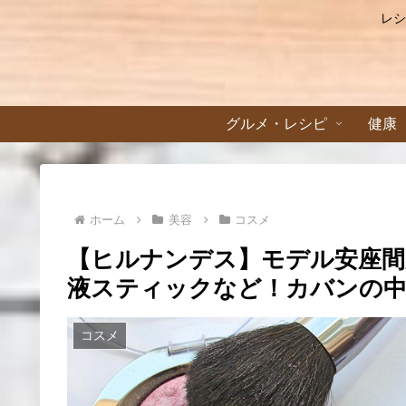
レシ
グルメ・レシピ
健康
ホーム
美容
コスメ
【ヒルナンデス】モデル安座間
液スティックなど！カバンの中
コスメ