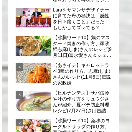
フのレシピ(6月30日)
Laraをサマンサデザイナー
に育てた母の秘訣は「感性
を日々磨くこと」だった
もしかしてズレてる？
【沸騰ワード10】鶏のマス
タード焼きの作り方、家政
婦志麻(しま)さんのレシピ(9
月11日)冨永愛さん＆シェリ
ーさんに
【あさイチ】キャロットラ
ペ3種の作り方、志麻(しま)
さんのレシピ(11月6日)伝説
の家政婦
【ヒルナンデス】サバ缶冷
や汁の作り方をリュウジさ
んが紹介、夏バテ防止料理
レシピ(7月27日)さば缶詰で
簡単冷汁
【沸騰ワード10】薬味のヨ
ーグルトサラダの作り方、