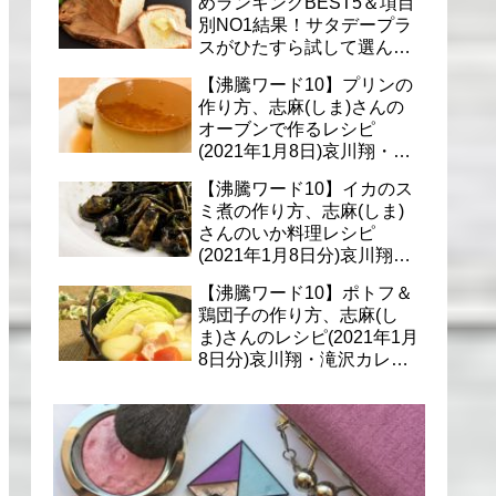
めランキングBEST5＆項目
別NO1結果！サタデープラ
スがひたすら試して選んだ
商品は？(1月9日)
【沸騰ワード10】プリンの
作り方、志麻(しま)さんの
オーブンで作るレシピ
(2021年1月8日)哀川翔・滝
沢カレン・千葉雄大への料
【沸騰ワード10】イカのス
理
ミ煮の作り方、志麻(しま)
さんのいか料理レシピ
(2021年1月8日分)哀川翔・
滝沢カレン・千葉雄大に
【沸騰ワード10】ポトフ＆
鶏団子の作り方、志麻(し
ま)さんのレシピ(2021年1月
8日分)哀川翔・滝沢カレ
ン・千葉雄大への料理