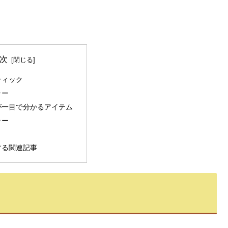
次
ティック
ラー
が一目で分かるアイテム
ラー
する関連記事