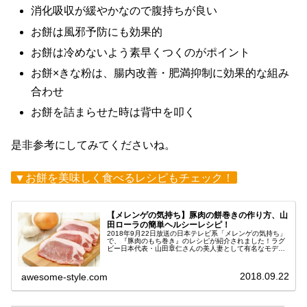
消化吸収が緩やかなので腹持ちが良い
お餅は風邪予防にも効果的
お餅は冷めないよう素早くつくのがポイント
お餅×きな粉は、腸内改善・肥満抑制に効果的な組み
合わせ
お餅を詰まらせた時は背中を叩く
是非参考にしてみてくださいね。
▼お餅を美味しく食べるレシピもチェック！
【メレンゲの気持ち】豚肉の餅巻きの作り方、山
田ローラの簡単ヘルシーレシピ！
2018年9月22日放送の日本テレビ系「メレンゲの気持ち」
で、『豚肉のもち巻き』のレシピが紹介されました！ラグ
ビー日本代表・山田章仁さんの美人妻として有名なモデ
ル・山田ローラさんが教えてくれた料理で、簡単に作れて
ヘルシーな一品です☆『豚肉の...
2018.09.22
awesome-style.com