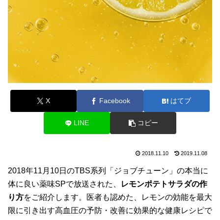
X
Facebook
はてブ
LINE
コピー
2018.11.10
2019.11.08
2018年11月10日のTBS系列「ジョブチューン」の本当に
体に良い薬味SPで放送された、
レモンポテトサラダの作
り方
をご紹介します。医者も認めた、レモンの効能を最大
限に引き出す高血圧の予防・改善に効果的な健康レシピで