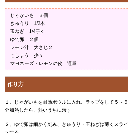
じゃがいも ３個
きゅうり 1/2本
玉ねぎ 1/4子k
ゆで卵 ２個
レモン汁 大さじ２
こしょう 少々
マヨネーズ・レモンの皮 適量
作り方
１、じゃがいもを耐熱ボウルに入れ、ラップをして５～６
分加熱したら、熱いうちに潰す
２、ゆで卵は細かく刻み、きゅうり・玉ねぎは薄くスライ
スする。