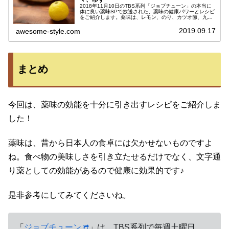
2018年11月10日のTBS系列「ジョブチューン」の本当に
体に良い薬味SPで放送された、薬味の健康パワーとレシピ
をご紹介します。薬味は、レモン、のり、カツオ節、九条
ねぎ、ごま、山椒、ゆずをご紹介。それぞれの薬味の効能
としては、血液サラサラ...
2019.09.17
awesome-style.com
まとめ
今回は、薬味の効能を十分に引き出すレシピをご紹介しま
した！
薬味は、昔から日本人の食卓には欠かせないものですよ
ね。食べ物の美味しさを引き立たせるだけでなく、文字通
り薬としての効能があるので健康に効果的です♪
是非参考にしてみてくださいね。
「
ジョブチューン
」は、TBS系列で毎週土曜日