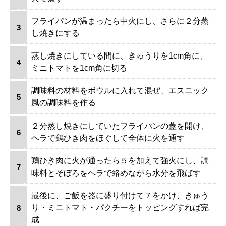
フライパンが温まったら中火にし、さらに２分蒸
し焼きにする
蒸し焼きにしている間に、きゅうりを1cm角に、
ミニトマトを1cm角に切る
調味料の材料をボウルに入れて混ぜ、エスニック
風の調味料を作る
２分蒸し焼きにしていたフライパンの蓋を開け、
ヘラで鶏ひき肉をほぐして全体に火を通す
鶏ひき肉に火が通ったら５を加えて強火にし、調
味料とそぼろをヘラで絡めながら水分を飛ばす
最後に、ご飯を器に盛り付けて７をかけ、きゅう
り・ミニトマト・パクチーをトッピングすれば完
成