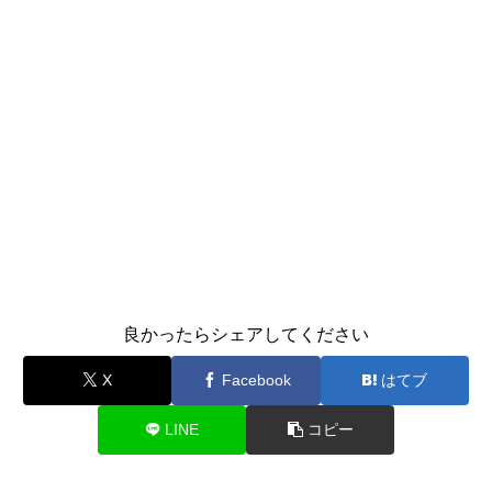
良かったらシェアしてください
X
Facebook
はてブ
LINE
コピー