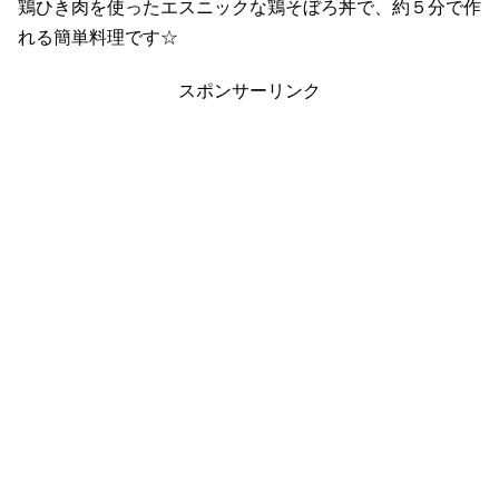
鶏ひき肉を使ったエスニックな鶏そぼろ丼で、約５分で作
れる簡単料理です☆
スポンサーリンク