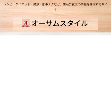
レシピ・ダイエット・健康・家事テクなど、生活に役立つ情報を発信するサイ
ト