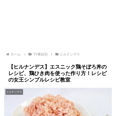
ホーム
TV番組別
ヒルナンデス
【ヒルナンデス】エスニック鶏そぼろ丼の
レシピ、鶏ひき肉を使った作り方！レシピ
の女王シンプルレシピ教室
ヒルナンデス