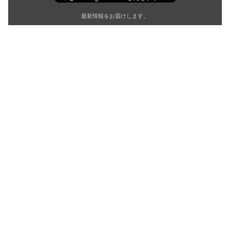
最新情報をお届けします。