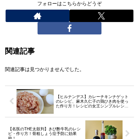
フォローはこちらからどうぞ
関連記事
関連記事は見つかりませんでした。
【ヒルナンデス】カレーチキンナゲット
のレシピ、麻木久仁子の鶏ひき肉を使っ
た作り方！レシピの女王シンプルレシピ
教室
【名医のTHE太鼓判】きび酢牛乳のレシ
ピ・作り方！骨粗しょう症予防に効果
的！