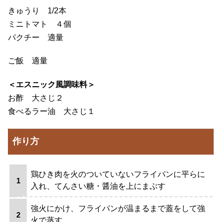
きゅうり 1/2本
ミニトマト ４個
パクチー 適量
ご飯 適量
＜エスニック風調味料＞
お酢 大さじ２
食べるラー油 大さじ１
作り方
鶏ひき肉を火のついていないフライパンに平らに
入れ、てんさい糖・醤油を上にまぶす
強火にかけ、フライパンが温まるまで蓋をして強
火で蒸す