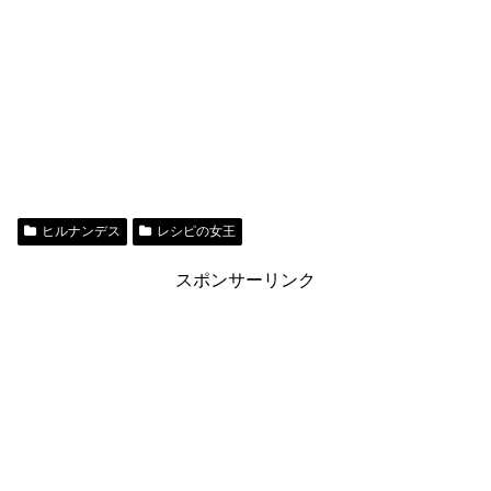
ヒルナンデス
レシピの女王
スポンサーリンク