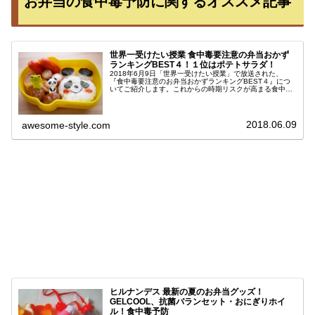
お弁当の食中毒予防に関するオススメ記事
世界一受けたい授業 食中毒要注意の弁当おかず
ランキングBEST４！１位はポテトサラダ！
2018年6月9日「世界一受けたい授業」で放送された、
『食中毒要注意のお弁当おかずランキングBEST４』につ
いてご紹介します。これからの時期リスクが高まる食中
毒。ハンバーグ、肉じゃが、ポテトサラダ、から揚げな
ど、お弁当のおかずとしてお馴染み...
2018.06.09
awesome-style.com
ヒルナンデス 最新の夏のお弁当グッズ！
GELCOOL、抗菌バランセット・おにぎりホイ
ル！食中毒予防