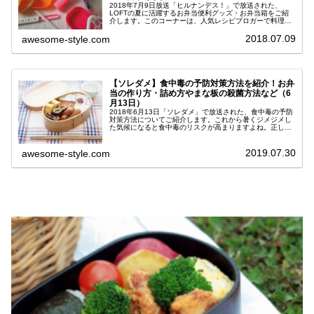
2018年7月9日放送「ヒルナンデス！」で放送された、
LOFTの夏に活躍するお弁当便利グッズ・お弁当箱をご紹
介します。このコーナーは、人気レシピブロガーで料理研
究家のたっきーママ（奥田和美さん）、木下優樹菜さん、
大島美幸さんの３人が小学校を...
2018.07.09
awesome-style.com
【ソレダメ】食中毒の予防対策方法を紹介！お弁
当の作り方・詰め方やまな板の殺菌方法など（6
月13日）
2018年6月13日「ソレダメ」で放送された、食中毒の予防
対策方法についてご紹介します。これから暑くジメジメし
た気候になると食中毒のリスクが高まりますよね。正しい
お弁当の作り方・詰め方やまな板の殺菌方法などについて
まとめました。大切なお子さ...
2019.07.30
awesome-style.com