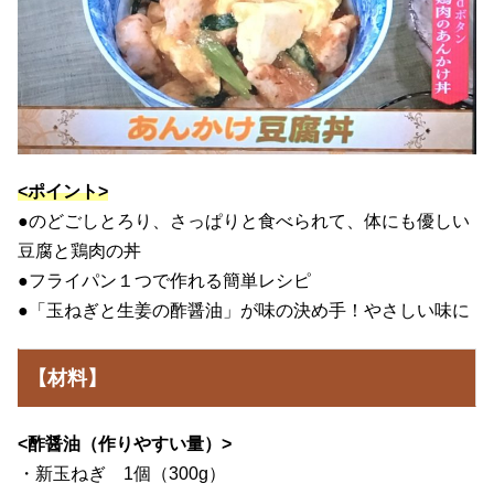
<ポイント>
●のどごしとろり、さっぱりと食べられて、体にも優しい
豆腐と鶏肉の丼
●フライパン１つで作れる簡単レシピ
●「玉ねぎと生姜の酢醤油」が味の決め手！やさしい味に
【材料】
<酢醤油（作りやすい量）>
・新玉ねぎ 1個（300g）