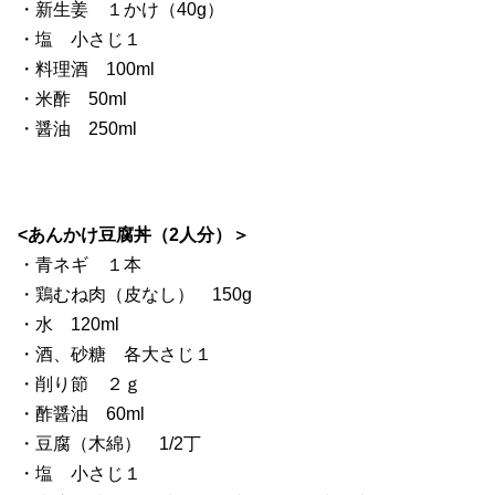
・新生姜 １かけ（40g）
・塩 小さじ１
・料理酒 100ml
・米酢 50ml
・醤油 250ml
<あんかけ豆腐丼（2人分）＞
・青ネギ １本
・鶏むね肉（皮なし） 150g
・水 120ml
・酒、砂糖 各大さじ１
・削り節 ２ｇ
・酢醤油 60ml
・豆腐（木綿） 1/2丁
・塩 小さじ１