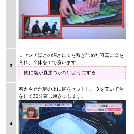
１センチほどの深さに１を敷き詰めた容器に２を
入れ、全体を１で覆います。
肉に塩が直接つかないようにする
着火させた炭の上に網をセットし、３を置いて蓋
をして30分蒸し焼きにします。