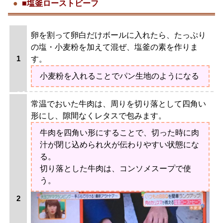
■塩釜ローストビーフ
卵を割って卵白だけボールに入れたら、たっぷり
の塩・小麦粉を加えて混ぜ、塩釜の素を作りま
す。
小麦粉を入れることでパン生地のようになる
常温でおいた牛肉は、周りを切り落として四角い
形にし、隙間なくレタスで包みます。
牛肉を四角い形にすることで、切った時に肉
汁が閉じ込められ火が伝わりやすい状態にな
る。
切り落とした牛肉は、コンソメスープで使
う。