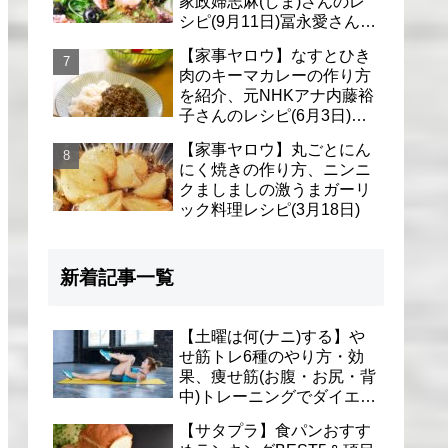
家政婦志麻(しま)さんのレ
シピ(9月11日)冨永愛さん＆
シェリーさんに
【家事ヤロウ】なすとひき
肉のキーマカレーの作り方
を紹介、元NHKアナ内藤裕
子さんのレシピ(6月3日)リ
アル家事24時
【家事ヤロウ】丸ごとにん
にく焼きの作り方、ニンニ
クましましの激うまガーリ
ック料理レシピ(3月18日)
新着記事一覧
【土曜は何(ナニ)する】や
せ筋トレ6種のやり方・効
果、痩せ筋(お腹・お尻・背
中)トレーニングでダイエッ
ト(1月9日)とがわ愛先生
【サタプラ】食パンおすす