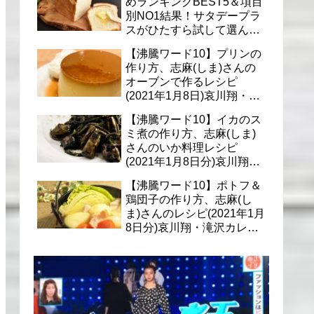
めランキングBEST5＆項目
別NO1結果！サタデープラ
スがひたすら試して選んだ
商品は？(1月9日)
【沸騰ワード10】プリンの
作り方、志麻(しま)さんの
オーブンで作るレシピ
(2021年1月8日)哀川翔・滝
沢カレン・千葉雄大への料
【沸騰ワード10】イカのス
理
ミ煮の作り方、志麻(しま)
さんのいか料理レシピ
(2021年1月8日分)哀川翔・
滝沢カレン・千葉雄大に
【沸騰ワード10】ポトフ＆
鶏団子の作り方、志麻(し
ま)さんのレシピ(2021年1月
8日分)哀川翔・滝沢カレ
ン・千葉雄大への料理