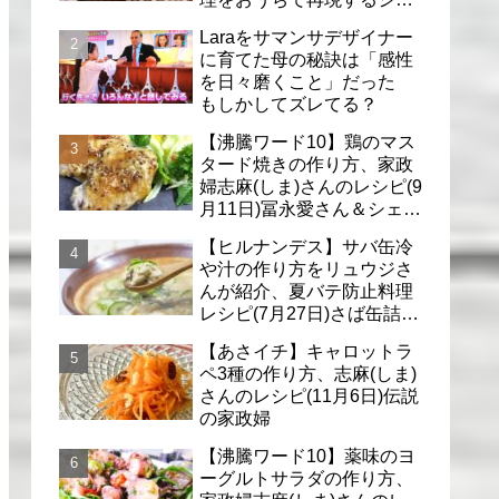
フのレシピ(6月30日)
Laraをサマンサデザイナー
に育てた母の秘訣は「感性
を日々磨くこと」だった
もしかしてズレてる？
【沸騰ワード10】鶏のマス
タード焼きの作り方、家政
婦志麻(しま)さんのレシピ(9
月11日)冨永愛さん＆シェリ
ーさんに
【ヒルナンデス】サバ缶冷
や汁の作り方をリュウジさ
んが紹介、夏バテ防止料理
レシピ(7月27日)さば缶詰で
簡単冷汁
【あさイチ】キャロットラ
ペ3種の作り方、志麻(しま)
さんのレシピ(11月6日)伝説
の家政婦
【沸騰ワード10】薬味のヨ
ーグルトサラダの作り方、