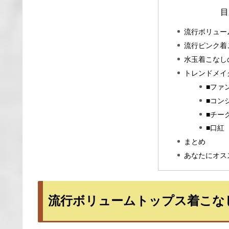
目
流行ボリュー
流行ピンク着
水玉着こなし
トレンドメイ
■ファ
■コン
■チー
■口紅
まとめ
あなたにオス
流行ボリュームトップス着こな