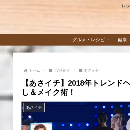
レシ
グルメ・レシピ
健康
ホーム
TV番組別
あさイチ
【あさイチ】2018年トレン
し＆メイク術！
あさイチ