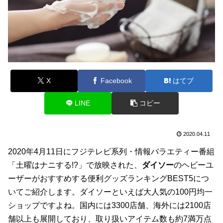
X
Facebook
はてブ
LINE
コピー
2020.04.11
2020年4月11日にフジテレビ系列・情報バラエティー番組
「土曜はナニする!?」で放映された、
ダイソー
のヘビーユ
ーザーがおすすめする便利グッズランキングBEST5につ
いてご紹介します。ダイソーといえば大人気の100円均一
ショップですよね。国内には3300店舗、海外には2100店
舗以上も展開しており、取り扱いアイテム数も約7満万点