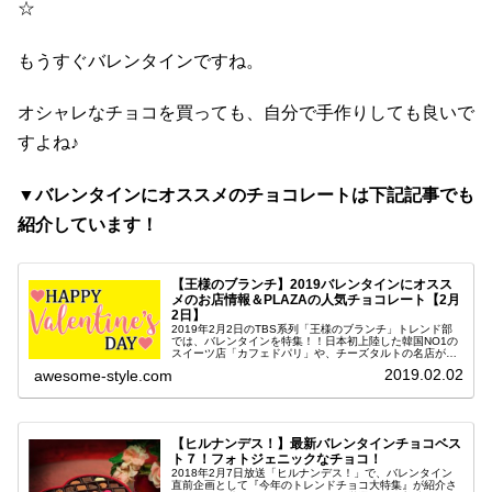
☆
もうすぐバレンタインですね。
オシャレなチョコを買っても、自分で手作りしても良いで
すよね♪
▼バレンタインにオススメのチョコレートは下記記事でも
紹介しています！
【王様のブランチ】2019バレンタインにオスス
メのお店情報＆PLAZAの人気チョコレート【2月
2日】
2019年2月2日のTBS系列「王様のブランチ」トレンド部
では、バレンタインを特集！！日本初上陸した韓国NO1の
スイーツ店「カフェドパリ」や、チーズタルトの名店が手
掛けるガトーショコラ専門店「ショコラフィル」、チョコ
2019.02.02
awesome-style.com
ボール専門店「チョキ東京...
【ヒルナンデス！】最新バレンタインチョコベス
ト７！フォトジェニックなチョコ！
2018年2月7日放送「ヒルナンデス！」で、バレンタイン
直前企画として『今年のトレンドチョコ大特集』が紹介さ