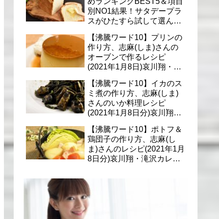
めランキングBEST5＆項目
別NO1結果！サタデープラ
スがひたすら試して選んだ
商品は？(1月9日)
【沸騰ワード10】プリンの
作り方、志麻(しま)さんの
オーブンで作るレシピ
(2021年1月8日)哀川翔・滝
沢カレン・千葉雄大への料
【沸騰ワード10】イカのス
理
ミ煮の作り方、志麻(しま)
さんのいか料理レシピ
(2021年1月8日分)哀川翔・
滝沢カレン・千葉雄大に
【沸騰ワード10】ポトフ＆
鶏団子の作り方、志麻(し
ま)さんのレシピ(2021年1月
8日分)哀川翔・滝沢カレ
ン・千葉雄大への料理