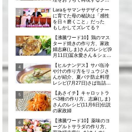
フのレシピ(6月30日)
Laraをサマンサデザイナー
に育てた母の秘訣は「感性
を日々磨くこと」だった
もしかしてズレてる？
【沸騰ワード10】鶏のマス
タード焼きの作り方、家政
婦志麻(しま)さんのレシピ(9
月11日)冨永愛さん＆シェリ
ーさんに
【ヒルナンデス】サバ缶冷
や汁の作り方をリュウジさ
んが紹介、夏バテ防止料理
レシピ(7月27日)さば缶詰で
簡単冷汁
【あさイチ】キャロットラ
ペ3種の作り方、志麻(しま)
さんのレシピ(11月6日)伝説
の家政婦
【沸騰ワード10】薬味のヨ
ーグルトサラダの作り方、