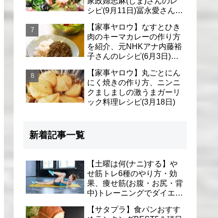
家政婦志麻(しま)さんのレ
シピ(9月11日)冨永愛さん＆
シェリーさんに
【家事ヤロウ】なすとひき
肉のキーマカレーの作り方
を紹介、元NHKアナ内藤裕
子さんのレシピ(6月3日)リ
アル家事24時
【家事ヤロウ】丸ごとにん
にく焼きの作り方、ニンニ
クましましの激うまガーリ
ック料理レシピ(3月18日)
新着記事一覧
【土曜は何(ナニ)する】や
せ筋トレ6種のやり方・効
果、痩せ筋(お腹・お尻・背
中)トレーニングでダイエッ
ト(1月9日)とがわ愛先生
【サタプラ】食パンおすす