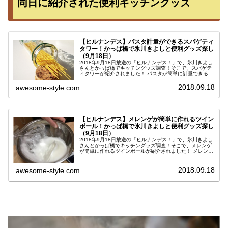
同日に紹介された便利キッチングッズ
【ヒルナンデス】パスタ計量ができるスパゲティ
タワー！かっぱ橋で氷川きよしと便利グッズ探し
（9月18日）
2018年9月18日放送の「ヒルナンデス！」で、氷川きよし
さんとかっぱ橋でキッチングッズ調査！そこで、スパゲテ
ィタワーが紹介されました！ パスタが簡単に計量できる便
利な入れ物です☆スパゲティタワーでパスタの計量が簡
単！●【スパゲッティ】スパ...
2018.09.18
awesome-style.com
【ヒルナンデス】メレンゲが簡単に作れるツイン
ボール！かっぱ橋で氷川きよしと便利グッズ探し
（9月18日）
2018年9月18日放送の「ヒルナンデス！」で、氷川きよし
さんとかっぱ橋でキッチングッズ調査！そこで、メレンゲ
が簡単に作れるツインボールが紹介されました！ メレンゲ
は泡立てるのが大変ですよね。しかし、ツインボールを使
えば短時間できめ細かい泡...
2018.09.18
awesome-style.com