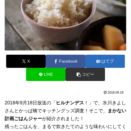
X
Facebook
はてブ
LINE
コピー
2018.09.18
2018年9月18日放送の「
ヒルナンデス
！」で、氷川きよし
さんとかっぱ橋でキッチングッズ調査！そこで、
まかない
計画ごはんジャー
が紹介されました！
残ったごはんを、まるで炊きたてのような味わいにしてく