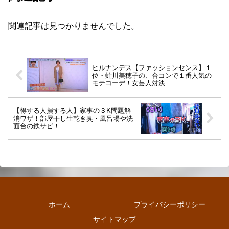
関連記事は見つかりませんでした。
ヒルナンデス【ファッションセンス】１
位・虻川美穂子の、合コンで１番人気の
モテコーデ！女芸人対決
【得する人損する人】家事の３K問題解
消ワザ！部屋干し生乾き臭・風呂場や洗
面台の鉄サビ！
ホーム
プライバシーポリシー
サイトマップ