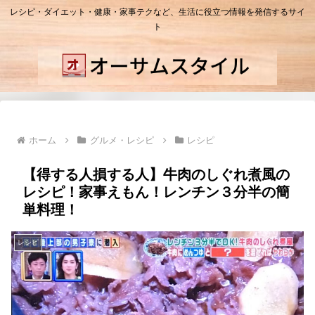
レシピ・ダイエット・健康・家事テクなど、生活に役立つ情報を発信するサイ
ト
ホーム
グルメ・レシピ
レシピ
【得する人損する人】牛肉のしぐれ煮風の
レシピ！家事えもん！レンチン３分半の簡
単料理！
レシピ