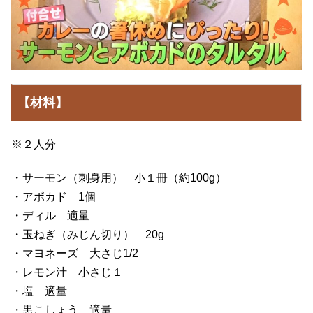
【材料】
※２人分
・サーモン（刺身用） 小１冊（約100g）
・アボカド 1個
・ディル 適量
・玉ねぎ（みじん切り） 20g
・マヨネーズ 大さじ1/2
・レモン汁 小さじ１
・塩 適量
・黒こしょう 適量