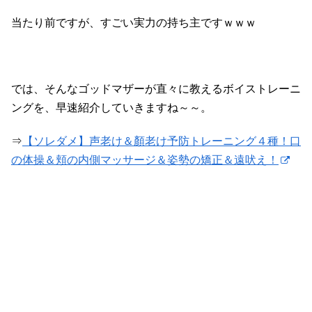
当たり前ですが、すごい実力の持ち主ですｗｗｗ
では、そんなゴッドマザーが直々に教えるボイストレーニ
ングを、早速紹介していきますね～～。
⇒
【ソレダメ】声老け＆顏老け予防トレーニング４種！口
の体操＆頬の内側マッサージ＆姿勢の矯正＆遠吠え！